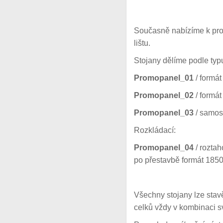
Současně nabízíme k pron
lištu.
Stojany dělíme podle ty
Promopanel_01
/ formá
Promopanel_02
/ formá
Promopanel_03
/ samos
Rozkládací:
Promopanel_04
/ roztah
po přestavbě formát 185
Všechny stojany lze stavě
celků vždy v kombinaci sv