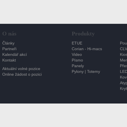
O nás
Produkty
Články
ETUE
Pou
Partneři
Corian - Hi-macs
CLV
Kalendář akcí
Video
Kios
Kontakt
Písmo
Men
Panely
Pře
Aktuální volné pozice
Pylony | Totemy
LED
Online žádost o pozici
Kov
Atyp
Kryt
© 2015 GSP sign & design. Všechna práva vyhrazena.
Tyto stránky vytvořilo studio
Stormsoft