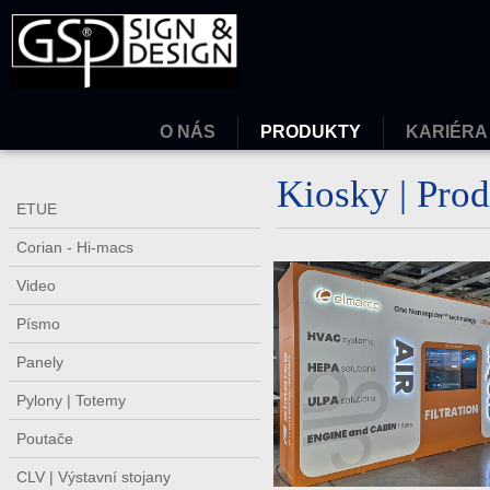
O NÁS
PRODUKTY
KARIÉRA
Kiosky | Prod
ETUE
Corian - Hi-macs
Video
Písmo
Panely
Pylony | Totemy
Poutače
CLV | Výstavní stojany