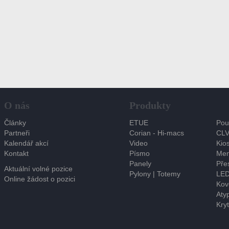
O nás
Produkty
Články
ETUE
Pou
Partneři
Corian - Hi-macs
CLV
Kalendář akcí
Video
Kios
Kontakt
Písmo
Men
Panely
Pře
Aktuální volné pozice
Pylony | Totemy
LED
Online žádost o pozici
Kov
Atyp
Kryt