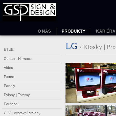
O NÁS
PRODUKTY
KARIÉRA
LG
/ Kiosky | Pr
ETUE
Corian - Hi-macs
Video
Písmo
Panely
Pylony | Totemy
Poutače
CLV | Výstavní stojany