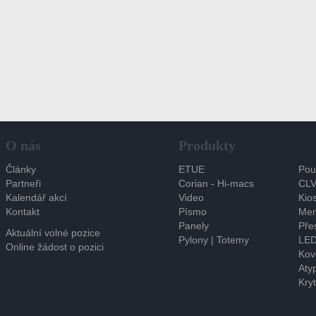
O nás
Produkty
Články
ETUE
Pou
Partneři
Corian - Hi-macs
CLV
Kalendář akcí
Video
Kios
Kontakt
Písmo
Men
Panely
Pře
Aktuální volné pozice
Pylony | Totemy
LED
Online žádost o pozici
Kov
Atyp
Kryt