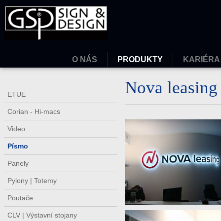
O NÁS
PRODUKTY
KARIÉRA
Nova leasin
ETUE
Corian - Hi-macs
Video
Písmo
Panely
Pylony | Totemy
Poutače
CLV | Výstavní stojany