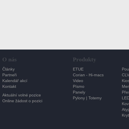
O nás
Produkty
Články
ETUE
Pou
Partneři
Corian - Hi-macs
CLV
Kalendář akcí
Video
Kios
Kontakt
Písmo
Men
Panely
Pře
Aktuální volné pozice
Pylony | Totemy
LED
Online žádost o pozici
Kov
Atyp
Kryt