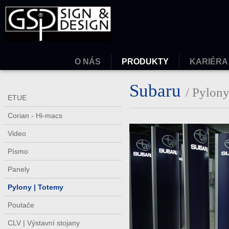
O NÁS
PRODUKTY
KARIÉRA
Subaru
/ Pylony
ETUE
Corian - Hi-macs
Video
Písmo
Panely
Pylony | Totemy
Poutače
CLV | Výstavní stojany