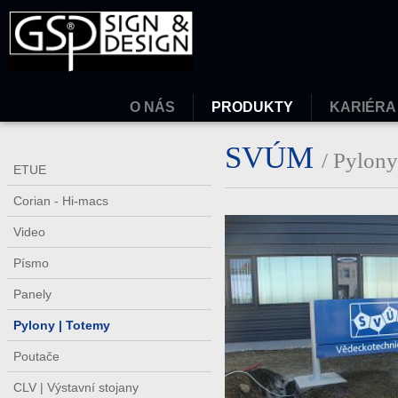
O NÁS
PRODUKTY
KARIÉRA
SVÚM
/ Pylony
ETUE
Corian - Hi-macs
Video
Písmo
Panely
Pylony | Totemy
Poutače
CLV | Výstavní stojany