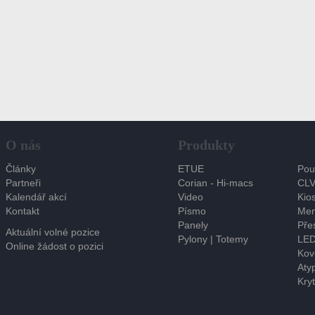
O nás
Produkty
Články
ETUE
Pou
Partneři
Corian - Hi-macs
CLV
Kalendář akcí
Video
Kios
Kontakt
Písmo
Men
Panely
Pře
Aktuální volné pozice
Pylony | Totemy
LED
Online žádost o pozici
Kov
Atyp
Kryt