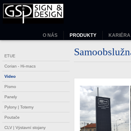
O NÁS
PRODUKTY
KARIÉRA
Samoobslužn
ETUE
Corian - Hi-macs
Video
Písmo
Panely
Pylony | Totemy
Poutače
CLV | Výstavní stojany